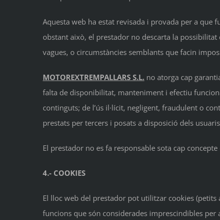
Aquesta web ha estat revisada i provada per a que fun
obstant això, el prestador no descarta la possibilita
vagues, o circumstàncies semblants que facin impossi
MOTOREXTREMPALLARS S.L.
no atorga cap garantia
falta de disponibilitat, manteniment i efectiu funcio
continguts; de l’ús il·lícit, negligent, fraudulent o cont
prestats per tercers i posats a disposició dels usuaris
El prestador no es fa responsable sota cap concepte 
4.- COOKIES
El lloc web del prestador pot utilitzar cookies (peti
funcions que són considerades imprescindibles per al 