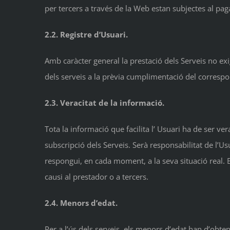
per tercers a través de la Web estan subjectes al pa
2.2. Registre d’Usuari.
Amb caràcter general la prestació dels Serveis no exi
dels serveis a la prèvia cumplimentació del correspon
2.3. Veracitat de la informació.
Tota la informació que facilita l’ Usuari ha de ser ve
subscripció dels Serveis. Serà responsabilitat de l’Us
respongui, en cada moment, a la seva situació real. En
causi al prestador o a tercers.
2.4. Menors d’edat.
Per a l’ús dels serveis, els menors d’edat han d’obte