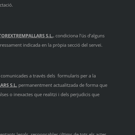
ctació.
OREXTREMPALLARS S.L.
.
condiciona l’ús d’alguns
pressament indicada en la pròpia secció del servei.
des comunicades a través dels formularis per a la
RS S.L.
permanentment actualitzada de forma que
ses o inexactes que realitzi i dels perjudicis que
ntants legals, responsables últims de tots els actes