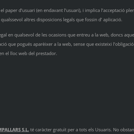
paper d’usuari (en endavant l’usuari), i implica l’acceptació plen
 qualssevol altres disposicions legals que fossin d’ aplicació.
gal en qualsevol de les ocasions que entreu a la web, doncs aques
mació que pogués aparèixer a la web, sense que existeixi l’obligac
en el lloc web del prestador.
ALLARS S.L.
té caràcter gratuït per a tots els Usuaris. No obsta