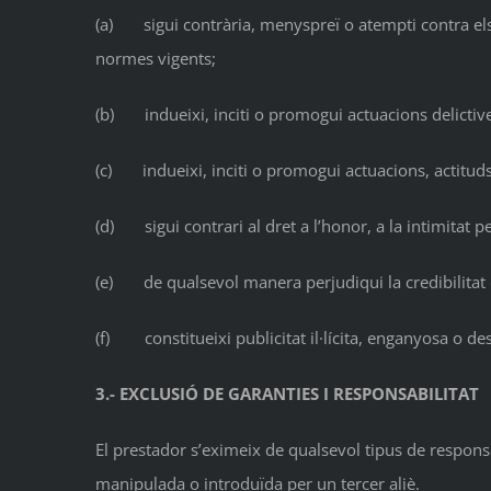
(a) sigui contrària, menyspreï o atempti contra els 
normes vigents;
(b) indueixi, inciti o promogui actuacions delictives, 
(c) indueixi, inciti o promogui actuacions, actituds
(d) sigui contrari al dret a l’honor, a la intimitat p
(e) de qualsevol manera perjudiqui la credibilitat d
(f) constitueixi publicitat il·lícita, enganyosa o desl
3.- EXCLUSIÓ DE GARANTIES I RESPONSABILITAT
El prestador s’eximeix de qualsevol tipus de respons
manipulada o introduïda per un tercer aliè.