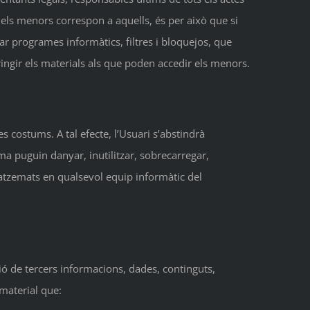
 els menors correspon a aquells, és per això que si
r programes informàtics, filtres i bloquejos, que
stringir els materials als que poden accedir els menors.
es costums. A tal efecte, l’Usuari s’abstindrà
orma puguin danyar, inutilitzar, sobrecarregar,
gatzemats en qualsevol equip informàtic del
ció de tercers informacions, dades, continguts,
 material que: