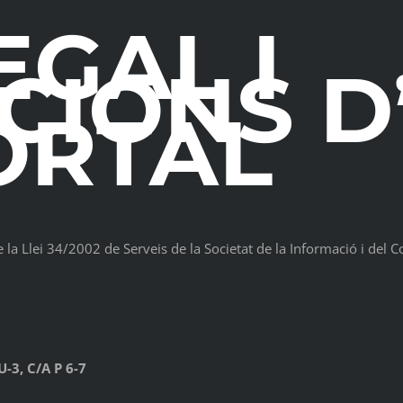
EGAL I
CIONS D
ORTAL
e la Llei 34/2002 de Serveis de la Societat de la Informació i del 
-3, C/A P 6-7