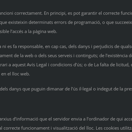
cioni correctament. En principi, es pot garantir el correcte funci
t que existeixin determinats errors de programació, o que succeeix
ble l’accés a la pàgina web.
 ni es fa responsable, en cap cas, dels danys i perjudicis de quals
nament de la web o dels seus serveis i continguts; de l’existència 
rari a aquest Avís Legal i condicions d’ús; o de La falta de licitud, qua
 en el lloc web.
dels danys que puguin dimanar de l’ús il·legal o indegut de la pr
ts arxius d’informació que el servidor envia a l’ordinador de qui a
correcte funcionament i visualització del lloc. Les cookies utilit