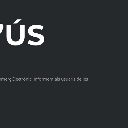
’ÚS
Comerç Electrònic, informem als usuaris de les