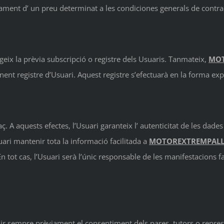
gament d’ un preu determinat a les condiciones generals de contra
geix la prèvia subscripció o registre dels Usuaris. Tanmateix,
MOT
ent registre d’Usuari. Aquest registre s’efectuarà en la forma ex
raç. A aquests efectes, l’Usuari garanteix l’ autenticitat de les da
uari mantenir tota la informació facilitada a
MOTOREXTREMPALLA
 tot cas, l’Usuari serà l’únic responsable de les manifestacions fal
nir sempre prèviament el consentiment dels pares, tutors o represe