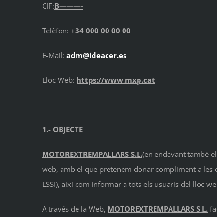
CIF:
B———-
Telèfon:
+34 000 00 00 00
E-Mail:
adm@ideacer.es
Lloc Web:
https://www.mxp.cat
1.- OBJECTE
MOTOREXTREMPALLARS S.L.
(en endavant també el 
web, amb el que pretenem donar compliment a les obli
LSSI), així com informar a tots els usuaris del lloc w
A través de la Web,
MOTOREXTREMPALLARS S.L.
fa