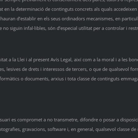
tat en la determinació de continguts concrets als quals accedeixen
’hauran d’establir en els seus ordinadors mecanismes, en particula
e no siguin infal·libles, són d’especial utilitat per a controlar i re
t a la Llei i al present Avís Legal, així com a la moral i a les bon
bides, lesives de drets i interessos de tercers, o que de qualsevol f
informàtics o documents, arxius i tota classe de continguts emma
 l’Usuari es compromet a no transmetre, difondre o posar a disposi
otografies, gravacions, software i, en general, qualsevol classe de