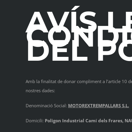
AVÍS L
CONDI
DEL P
Amb la finalitat de donar compliment a l’article 10 d
nostres dades:
Denominació Social:
MOTOREXTREMPALLARS S.L.
Domicili:
Poligon Industrial Camí dels Frares, NAU