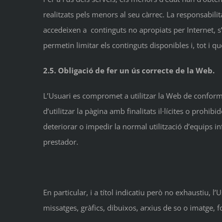
realitzats pels menors al seu càrrec. La responsabili
accedeixen a continguts no apropiats per Internet, s
permetin limitar els continguts disponibles i, tot i qu
2.5. Obligació de fer un ús correcte de la Web.
L’Usuari es compromet a utilitzar la Web de conformita
d’utilitzar la pàgina amb finalitats il·lícites o prohi
deteriorar o impedir la normal utilització d’equips 
prestador.
En particular, i a títol indicatiu però no exhaustiu,
missatges, gràfics, dibuixos, arxius de so o imatge, f