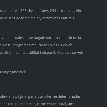
onament els 365 dies de l’any, 24 hores al dia. No
in causes de força major, catàstrofes naturals,
evol naturalesa que puguin sortir a col·lació de la
de virus, programes maliciosos o lesius en els
litat, fiabilitat, utilitat i disponibilitat dels serveis
esent pàgina web.
ccedeix a la pàgina) per a dur a terme determinades
zades tenen, en tot cas, caràcter temporal, amb